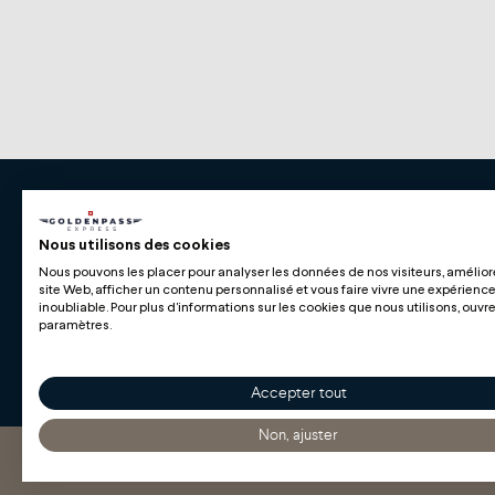
Premium Swiss Travel Experience
Nous utilisons des cookies
Nous pouvons les placer pour analyser les données de nos visiteurs, amélior
Compagnie du Chemin de Fer Montreux Oberl
site Web, afficher un contenu personnalisé et vous faire vivre une expérienc
BLS AG
inoubliable. Pour plus d'informations sur les cookies que nous utilisons, ouvre
paramètres.
Accepter tout
Non, ajuster
Copyright