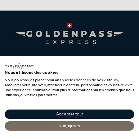
Premium Swiss Travel Experience
Compagnie du Chemin de Fer Montreux Oberland
Nous utilisons des cookies
bernois SA
Nous pouvons les placer pour analyser les données de nos visiteurs,
BLS AG
améliorer notre site Web, afficher un contenu personnalisé et vous faire vivre
une expérience inoubliable. Pour plus d'informations sur les cookies que nous
utilisons, ouvrez les paramètres.
Accepter tout
Copyright
Non, ajuster
Accueil
Découvrir
S'informer
Acheter