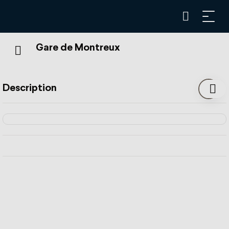
Gare de Montreux
Description
Services
Billets, abonnements et offres de loisirs
Billets de la communauté tarifaire Mobilis
Boutique de souvenirs MOB
Change
Vente des abonnements P+R gare de Montreux
Vente des offres de loisirs MOB et MVR