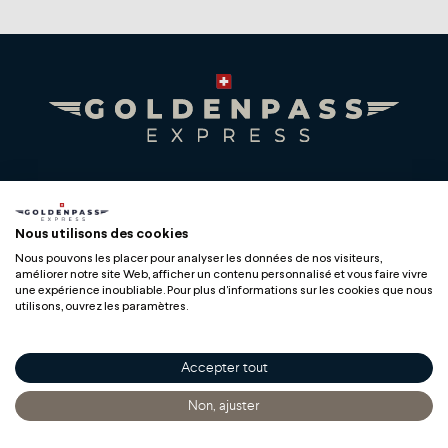
Premium Swiss Travel Experience
Compagnie du Chemin de Fer Montreux Oberland
Nous utilisons des cookies
bernois SA
Nous pouvons les placer pour analyser les données de nos visiteurs,
BLS AG
améliorer notre site Web, afficher un contenu personnalisé et vous faire vivre
une expérience inoubliable. Pour plus d'informations sur les cookies que nous
utilisons, ouvrez les paramètres.
Accepter tout
Copyright
Non, ajuster
Accueil
Découvrir
S'informer
Acheter