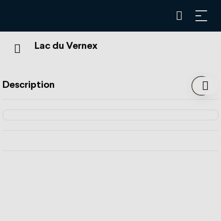
Lac du Vernex
Description
Situé à l'entrée du village de Rossinière depuis la Tine, le
lac du Vernex est un véritable paradis pour les amateurs
de pêche !
Si vous passez par le petit village de Rossinière, faites un
arrêt sur les rives du lac du Vernex. Situé en contre-bas
du centre du village, vous pouvez y accéder à pied ou en
voiture.
Prenez votre panier de pique-nique ainsi que votre
couverture et installez-vous au bord du lac. L'endroit est