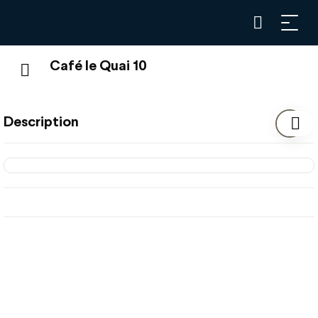
Café le Quai 10
Description
En attendant le train ou avant d’aller au bureau, le Quai 10
vous propose des snacks à consommer sur place ou à
l’emporter.
Ne manquez pas de déguster de succulents sandwichs,
viennoiserie, salades, quiches et desserts faits maison.