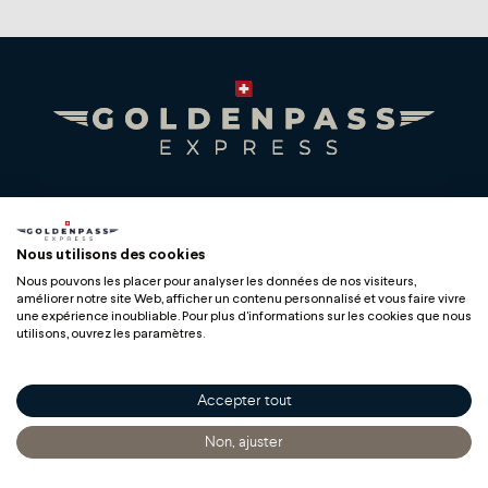
Premium Swiss Travel Experience
Compagnie du Chemin de Fer Montreux Oberland
Nous utilisons des cookies
bernois SA
Nous pouvons les placer pour analyser les données de nos visiteurs,
BLS AG
améliorer notre site Web, afficher un contenu personnalisé et vous faire vivre
une expérience inoubliable. Pour plus d'informations sur les cookies que nous
utilisons, ouvrez les paramètres.
Accepter tout
Copyright
Non, ajuster
Accueil
Découvrir
S'informer
Acheter