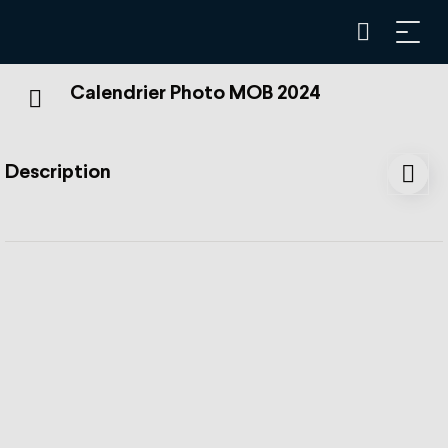
Calendrier Photo MOB 2024
Description
Au fil des mois et des saisons, découvrez la richesse de
nos régions et la beauté de nos paysages. Les lignes
ferroviaires panoramiques MOB, le nouveau GoldenPass
Express, ainsi que les sommets des Rochers-de-Naye et
des Pléiades seront à l'honneur dans ce calendrier.
Ce calendrier photo contient une photo par mois.
Livraison :
Les frais d'expédition sont automatiquement calculés
lors du paiement. Frais de livraisons offerts en Suisse.