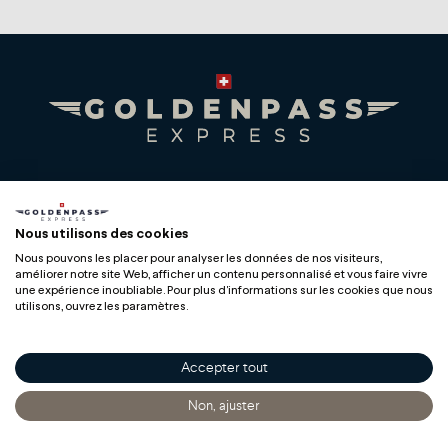
Retrait :
Le calendrier peut être acheté sans commande préalable
au guichet MOB (Montreux, Château-d'Oex, Gstaad et
Zweisimmen).
Lien vers les conditions de vente des articles souvenirs
Premium Swiss Travel Experience
Compagnie du Chemin de Fer Montreux Oberland
Nous utilisons des cookies
bernois SA
Nous pouvons les placer pour analyser les données de nos visiteurs,
BLS AG
améliorer notre site Web, afficher un contenu personnalisé et vous faire vivre
une expérience inoubliable. Pour plus d'informations sur les cookies que nous
utilisons, ouvrez les paramètres.
Accepter tout
Copyright
Non, ajuster
Accueil
Découvrir
S'informer
Acheter