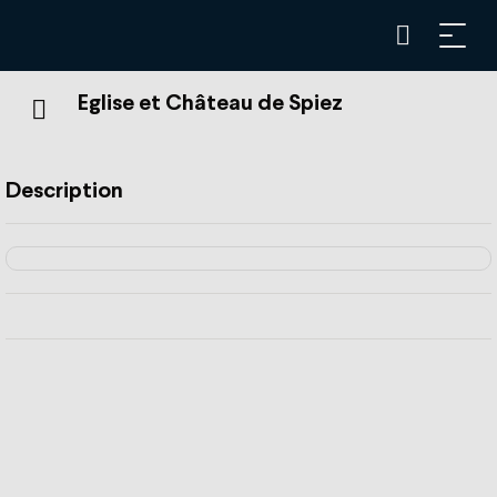
Eglise et Château de Spiez
Description
L'église datant de l'époque Romane est située non-loin du
Château de Spiez.
Le Château abrite aujourd'hui un musée et une exposition
retraçant l'histoire de ses habitants, de Berne, de la
Confédération et de l'Europe. Les points forts de cette
exposition sont représentés par le donjon médiéval, la
cuisine du château et la salle des fêtes.
Quant à l'église, construite selon le style roman, sa
décoration intérieur est sobre. Celle-ci est habillée par