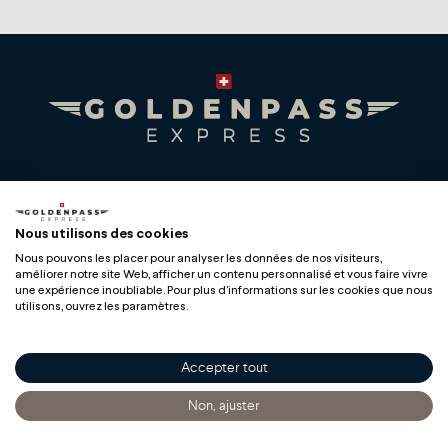
des fresques murales datant du XVIIe siècle et un chœur
surélevé.
Le parc et le jardin de ces forteresses peuvent être
également visités toute l'année.
Premium Swiss Travel Experience
Compagnie du Chemin de Fer Montreux Oberland
Nous utilisons des cookies
bernois SA
Nous pouvons les placer pour analyser les données de nos visiteurs,
BLS AG
améliorer notre site Web, afficher un contenu personnalisé et vous faire vivre
une expérience inoubliable. Pour plus d'informations sur les cookies que nous
utilisons, ouvrez les paramètres.
Accepter tout
Copyright
Non, ajuster
Accueil
Découvrir
S'informer
Acheter