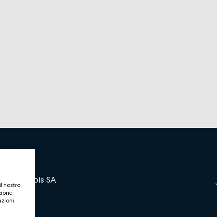
and bernois SA
il nostro
zione
azioni.