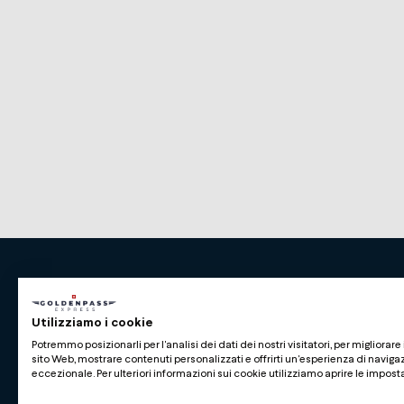
Premium Swiss Travel Experience
Utilizziamo i cookie
Compagnie du Chemin de Fer Montreux Oberl
Potremmo posizionarli per l'analisi dei dati dei nostri visitatori, per migliorare 
BLS AG
sito Web, mostrare contenuti personalizzati e offrirti un'esperienza di naviga
eccezionale. Per ulteriori informazioni sui cookie utilizziamo aprire le impost