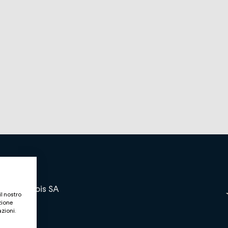
and bernois SA
il nostro
zione
azioni.