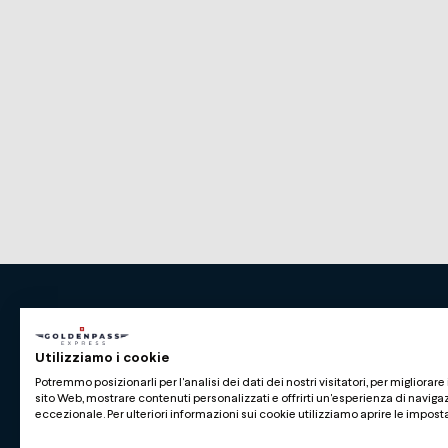
Premium Swiss Travel Experience
Utilizziamo i cookie
Compagnie du Chemin de Fer Montreux Oberl
Potremmo posizionarli per l'analisi dei dati dei nostri visitatori, per migliorare 
BLS AG
sito Web, mostrare contenuti personalizzati e offrirti un'esperienza di naviga
eccezionale. Per ulteriori informazioni sui cookie utilizziamo aprire le impost