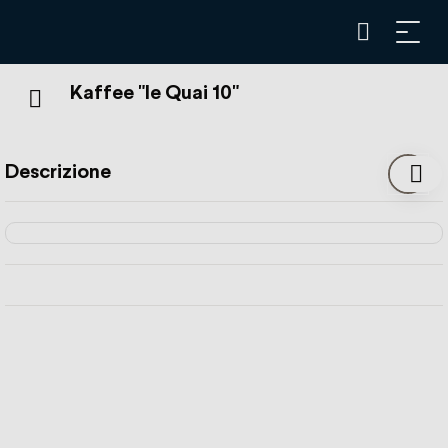
Kaffee "le Quai 10"
Descrizione
En attendant le train ou avant d’aller au bureau, le Quai 10
vous propose des snacks à consommer sur place ou à
l’emporter.
Ne manquez pas de déguster de succulents sandwichs,
viennoiserie, salades, quiches et desserts faits maison.