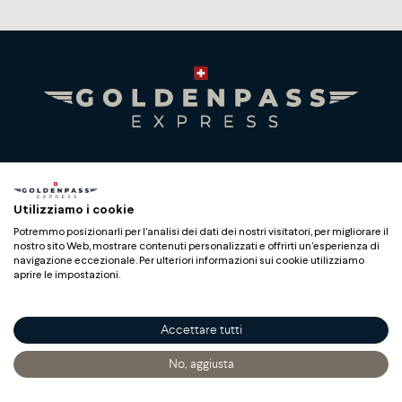
Premium Swiss Travel Experience
Compagnie du Chemin de Fer Montreux Oberland
Utilizziamo i cookie
bernois SA
Potremmo posizionarli per l'analisi dei dati dei nostri visitatori, per migliorare il
BLS AG
nostro sito Web, mostrare contenuti personalizzati e offrirti un'esperienza di
navigazione eccezionale. Per ulteriori informazioni sui cookie utilizziamo
aprire le impostazioni.
Accettare tutti
Copyright
No, aggiusta
Accueil
Découvrir
S'informer
Acheter