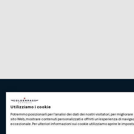
Premium Swiss Travel Experience
Utilizziamo i cookie
Compagnie du Chemin de Fer Montreux Oberl
Potremmo posizionarli per l'analisi dei dati dei nostri visitatori, per migliorare 
BLS AG
sito Web, mostrare contenuti personalizzati e offrirti un'esperienza di naviga
eccezionale. Per ulteriori informazioni sui cookie utilizziamo aprire le impost