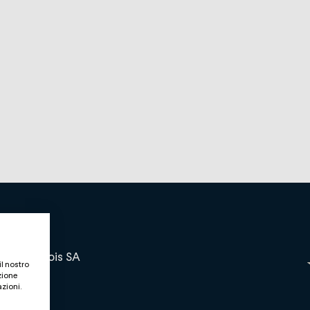
and bernois SA
il nostro
zione
azioni.