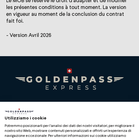
Le MOB se réserve le droit d'adapter et de modifier
les présentes conditions à tout moment. La version
en vigueur au moment de la conclusion du contrat
fait foi.
- Version Avril 2026
Premium Swiss Travel Experience
Compagnie du Chemin de Fer Montreux Oberland
Utilizziamo i cookie
bernois SA
Potremmo posizionarli per l'analisi dei dati dei nostri visitatori, per migliorare il
BLS AG
nostro sito Web, mostrare contenuti personalizzati e offrirti un'esperienza di
navigazione eccezionale. Per ulteriori informazioni sui cookie utilizziamo