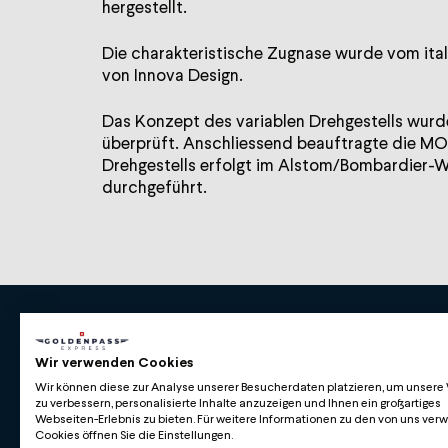
hergestellt.
Die charakteristische Zugnase wurde vom ita
von Innova Design.
Das Konzept des variablen Drehgestells wurde
überprüft. Anschliessend beauftragte die MOB
Drehgestells erfolgt im Alstom/Bombardier-Wer
Premium Swiss Travel Experience
Wir verwenden Cookies
Wir können diese zur Analyse unserer Besucherdaten platzieren, um unsere
Compagnie du Chemin de Fer Montreux Oberl
zu verbessern, personalisierte Inhalte anzuzeigen und Ihnen ein großartiges
BLS AG
Webseiten-Erlebnis zu bieten. Für weitere Informationen zu den von uns ve
Cookies öffnen Sie die Einstellungen.