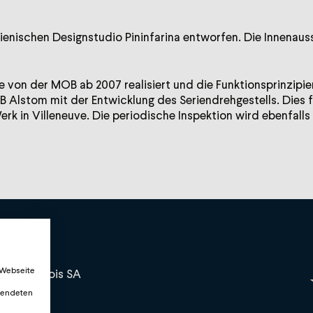
lienischen Designstudio Pininfarina entworfen. Die Innena
 von der MOB ab 2007 realisiert und die Funktionsprinzipi
 Alstom mit der Entwicklung des Seriendrehgestells. Dies 
k in Villeneuve. Die periodische Inspektion wird ebenfalls 
 Webseite
and bernois SA
rwendeten