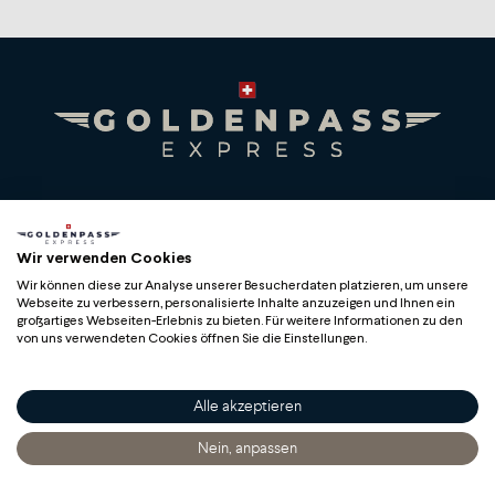
Premium Swiss Travel Experience
Compagnie du Chemin de Fer Montreux Oberland
Wir verwenden Cookies
bernois SA
Wir können diese zur Analyse unserer Besucherdaten platzieren, um unsere
BLS AG
Webseite zu verbessern, personalisierte Inhalte anzuzeigen und Ihnen ein
großartiges Webseiten-Erlebnis zu bieten. Für weitere Informationen zu den
von uns verwendeten Cookies öffnen Sie die Einstellungen.
Alle akzeptieren
Copyright
Nein, anpassen
Startseite
Entdecken
Sich Informieren
Bestellen