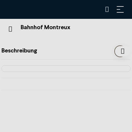
Bahnhof Montreux
Beschreibung
Dienstleistungen
Tickets, Abonnements und Freizeitangebote
Tickets des Mobilis-Tarifverbunds
MOB-Souvenirshop
Geldwechsel
Verkauf von Abonnements für den Park-and-Rail-
Parkplatz am Bahnhof Montreux
Verkauf von Freizeitangeboten der MOB und MVR