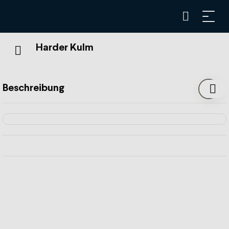
Harder Kulm
Beschreibung
Die Harderbahn bringt Sie in nur 10 Minuten auf den
symbolträchtigen Berg von Interlaken. Um den kleinen und
großen Appetit zu stillen, bietet das Restaurant köstliche
Gerichte an. Gelegen auf 1322 Metern Höhe überblickt
man von der Aussichtsplattform aus Interlaken, den
Brienzer- und Thunersee sowie das weltberühmte Trio
Eiger, Mönch und Jungfrau.
Weitere Informationen :
www.jungfrau.ch