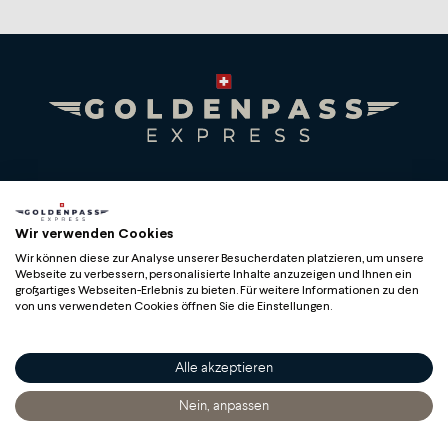
Premium Swiss Travel Experience
Compagnie du Chemin de Fer Montreux Oberland
Wir verwenden Cookies
bernois SA
Wir können diese zur Analyse unserer Besucherdaten platzieren, um unsere
BLS AG
Webseite zu verbessern, personalisierte Inhalte anzuzeigen und Ihnen ein
großartiges Webseiten-Erlebnis zu bieten. Für weitere Informationen zu den
von uns verwendeten Cookies öffnen Sie die Einstellungen.
Alle akzeptieren
Copyright
Nein, anpassen
Startseite
Entdecken
Sich Informieren
Bestellen