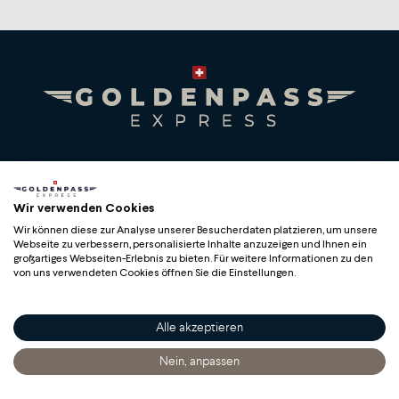
Das Grand Chalet ist ein Privatbesitz und kann nicht
besichtigt werden.
Premium Swiss Travel Experience
Compagnie du Chemin de Fer Montreux Oberland
Wir verwenden Cookies
bernois SA
Wir können diese zur Analyse unserer Besucherdaten platzieren, um unsere
BLS AG
Webseite zu verbessern, personalisierte Inhalte anzuzeigen und Ihnen ein
großartiges Webseiten-Erlebnis zu bieten. Für weitere Informationen zu den
von uns verwendeten Cookies öffnen Sie die Einstellungen.
Alle akzeptieren
Copyright
Nein, anpassen
Startseite
Entdecken
Sich Informieren
Bestellen