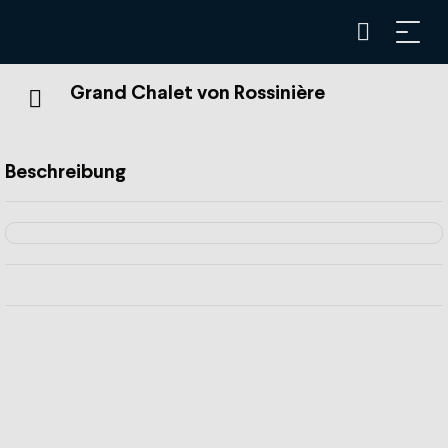
Grand Chalet von Rossinière
Beschreibung
Das Grand Chalet wurde zwischen 1752 und 1756 für Jean
David Henchoz erbaut, einen Bauern, Notar, Richter und
Kurial, der "ein Haus für den Käse" errichten wollte. Der
Keller hat die Dimensionen des Chalets bestimmt: 500 m2
Grundfläche, 5 Stockwerke, 113 Fenster, eine auf die
Fassade gemalte Widmung mit 2800 Buchstaben.
1977 kaufte der Maler Balthus (1908-2001), Graf Balthazar
Klossowski de Rola, das Grand Chalet. Er lebte dort mit
seiner Frau und seiner Tochter, malte und beherbergte die
europäische Kunst- und Gesellschaftsszene in Rossinière.