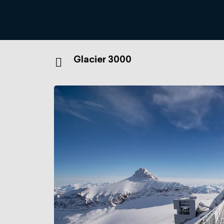
Glacier 3000