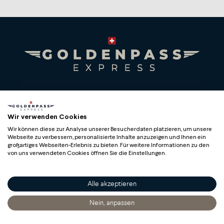
Geldwechsel
MOB & BLS Souvenirshop
Schliessfächer
Verkauf diverse Angebote der BLS
Premium Swiss Travel Experience
Compagnie du Chemin de Fer Montreux Oberland
Wir verwenden Cookies
bernois SA
Wir können diese zur Analyse unserer Besucherdaten platzieren, um unsere
BLS AG
Webseite zu verbessern, personalisierte Inhalte anzuzeigen und Ihnen ein
großartiges Webseiten-Erlebnis zu bieten. Für weitere Informationen zu den
von uns verwendeten Cookies öffnen Sie die Einstellungen.
Alle akzeptieren
Copyright
Nein, anpassen
Startseite
Entdecken
Sich Informieren
Bestellen