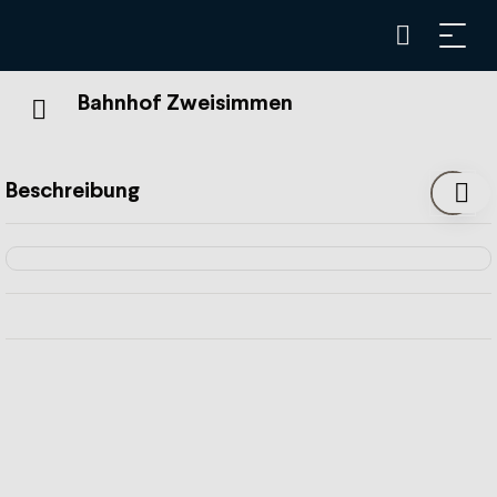
Bahnhof Zweisimmen
Beschreibung
Diensleistungen
Abos des Libero-Tarifverbundes
Aufgabe Gepäck Schweiz
Beratung für Bahnreisen Schweiz & Ausland
Billette, Abonnemente und Freizeitangebote
Kundenempfang & Beratung Gstaad Saanenland
Tourismus
Fahrkarten und Abos des Tarifverbunds Mobilis
Fundservice