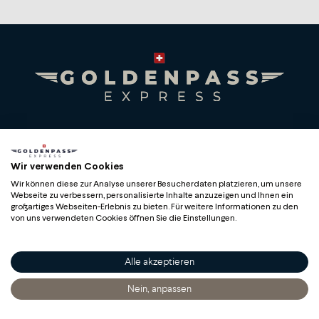
Premium Swiss Travel Experience
Compagnie du Chemin de Fer Montreux Oberland
Wir verwenden Cookies
bernois SA
Wir können diese zur Analyse unserer Besucherdaten platzieren, um unsere
BLS AG
Webseite zu verbessern, personalisierte Inhalte anzuzeigen und Ihnen ein
großartiges Webseiten-Erlebnis zu bieten. Für weitere Informationen zu den
von uns verwendeten Cookies öffnen Sie die Einstellungen.
Alle akzeptieren
Copyright
Nein, anpassen
Startseite
Entdecken
Sich Informieren
Bestellen