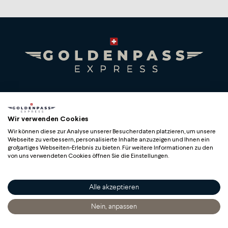
Lieferung:
Die Versandkosten werden automatisch an der Kasse
berechnet.
Abholung :
Der Kalender kann kostenlos an den Bahnhöfen der MOB
(Montreux, Gstaad, Zweisimmen) abgeholt werden.
Premium Swiss Travel Experience
Compagnie du Chemin de Fer Montreux Oberland
Wir verwenden Cookies
Link zu den Geschäftsbedingungen für Souvenirartikel
bernois SA
Wir können diese zur Analyse unserer Besucherdaten platzieren, um unsere
BLS AG
Webseite zu verbessern, personalisierte Inhalte anzuzeigen und Ihnen ein
großartiges Webseiten-Erlebnis zu bieten. Für weitere Informationen zu den
von uns verwendeten Cookies öffnen Sie die Einstellungen.
Alle akzeptieren
Copyright
Nein, anpassen
Startseite
Entdecken
Sich Informieren
Bestellen