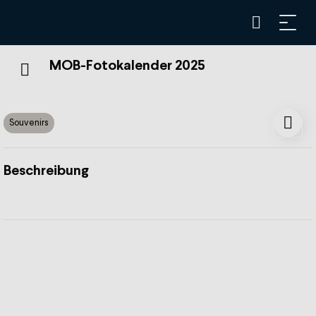
MOB-Fotokalender 2025
Souvenirs
Beschreibung
Entdecken Sie im Laufe der Monate und Jahreszeiten den
Reichtum unserer Region und die Schönheit unserer
Landschaft. Die MOB-Panoramalinie, der neue
GoldenPass Express, sowie die Gipfel des Rochers-de-
Nayes und der Pléiades werden in diesem Kalender im
Rampenlicht stehen.
Dieser Fotokalender enthält ein Foto pro Monat.