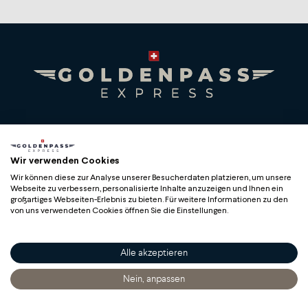
Premium Swiss Travel Experience
Compagnie du Chemin de Fer Montreux Oberland
Wir verwenden Cookies
bernois SA
Wir können diese zur Analyse unserer Besucherdaten platzieren, um unsere
BLS AG
Webseite zu verbessern, personalisierte Inhalte anzuzeigen und Ihnen ein
großartiges Webseiten-Erlebnis zu bieten. Für weitere Informationen zu den
von uns verwendeten Cookies öffnen Sie die Einstellungen.
Alle akzeptieren
Copyright
Nein, anpassen
Startseite
Entdecken
Sich Informieren
Bestellen