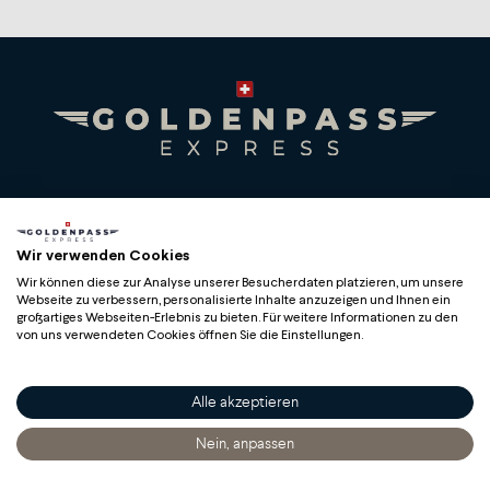
Premium Swiss Travel Experience
Compagnie du Chemin de Fer Montreux Oberland
Wir verwenden Cookies
bernois SA
Wir können diese zur Analyse unserer Besucherdaten platzieren, um unsere
BLS AG
Webseite zu verbessern, personalisierte Inhalte anzuzeigen und Ihnen ein
großartiges Webseiten-Erlebnis zu bieten. Für weitere Informationen zu den
von uns verwendeten Cookies öffnen Sie die Einstellungen.
Alle akzeptieren
Copyright
Nein, anpassen
Startseite
Entdecken
Sich Informieren
Bestellen